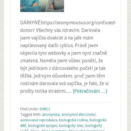
DÁRKYNĚhttps://anonymousus.org/confused-
donor/ Všechny vás zdravím. Darovala
jsem vajíčka dvakrát a na jaře mám
naplánovaný další cyklus. Právě jsem
objevila tyto webovky a jsem nyní značně
zmatená. Neměla jsem vůbec ponětí, že
být jedincem z dárcovského početí je tak
těžké. Jediným důvodem, proč jsem těm
rodinám darovala svá vajíčka, je fakt, že si
prošly tolika strastmi,…
[Pokračování …]
Filed Under:
DÁRCI
Tagged With:
anonymita
,
anonymní dárcovství
,
asistovaná reprodukce
,
biologická rodina
,
biologické
dítě
,
biologické spojení
,
biologický otec
,
biologický