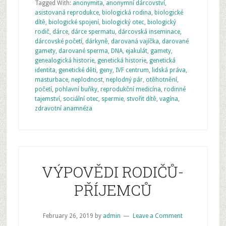
Tagged With:
anonymita
,
anonymní dárcovství
,
asistovaná reprodukce
,
biologická rodina
,
biologické
dítě
,
biologické spojení
,
biologický otec
,
biologický
rodič
,
dárce
,
dárce spermatu
,
dárcovská inseminace
,
dárcovské početí
,
dárkyně
,
darovaná vajíčka
,
darované
gamety
,
darované sperma
,
DNA
,
ejakulát
,
gamety
,
genealogická historie
,
genetická historie
,
genetická
identita
,
genetické děti
,
geny
,
IVF centrum
,
lidská práva
,
masturbace
,
neplodnost
,
neplodný pár
,
otěhotnění
,
početí
,
pohlavní buňky
,
reprodukční medicína
,
rodinné
tajemství
,
sociální otec
,
spermie
,
stvořit dítě
,
vagína
,
zdravotní anamnéza
VÝPOVĚDI RODIČŮ-
PŘÍJEMCŮ
February 26, 2019
by
admin
Leave a Comment