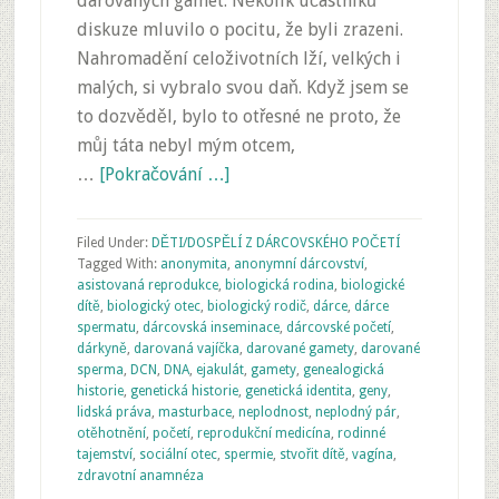
darovaných gamet. Několik účastníků
diskuze mluvilo o pocitu, že byli zrazeni.
Nahromadění celoživotních lží, velkých i
malých, si vybralo svou daň. Když jsem se
to dozvěděl, bylo to otřesné ne proto, že
můj táta nebyl mým otcem,
…
[Pokračování …]
Filed Under:
DĚTI/DOSPĚLÍ Z DÁRCOVSKÉHO POČETÍ
Tagged With:
anonymita
,
anonymní dárcovství
,
asistovaná reprodukce
,
biologická rodina
,
biologické
dítě
,
biologický otec
,
biologický rodič
,
dárce
,
dárce
spermatu
,
dárcovská inseminace
,
dárcovské početí
,
dárkyně
,
darovaná vajíčka
,
darované gamety
,
darované
sperma
,
DCN
,
DNA
,
ejakulát
,
gamety
,
genealogická
historie
,
genetická historie
,
genetická identita
,
geny
,
lidská práva
,
masturbace
,
neplodnost
,
neplodný pár
,
otěhotnění
,
početí
,
reprodukční medicína
,
rodinné
tajemství
,
sociální otec
,
spermie
,
stvořit dítě
,
vagína
,
zdravotní anamnéza