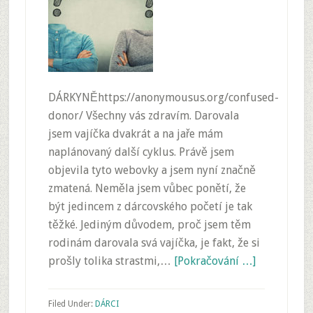
DÁRKYNĚhttps://anonymousus.org/confused-
donor/ Všechny vás zdravím. Darovala
jsem vajíčka dvakrát a na jaře mám
naplánovaný další cyklus. Právě jsem
objevila tyto webovky a jsem nyní značně
zmatená. Neměla jsem vůbec ponětí, že
být jedincem z dárcovského početí je tak
těžké. Jediným důvodem, proč jsem těm
rodinám darovala svá vajíčka, je fakt, že si
prošly tolika strastmi,…
[Pokračování …]
Filed Under:
DÁRCI