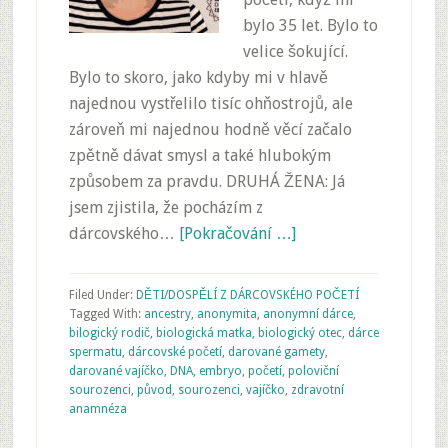
bylo 35 let. Bylo to
velice šokující.
Bylo to skoro, jako kdyby mi v hlavě
najednou vystřelilo tisíc ohňostrojů, ale
zároveň mi najednou hodně věcí začalo
zpětně dávat smysl a také hlubokým
způsobem za pravdu. DRUHÁ ŽENA: Já
jsem zjistila, že pocházím z
dárcovského…
[Pokračování …]
Filed Under:
DĚTI/DOSPĚLÍ Z DÁRCOVSKÉHO POČETÍ
Tagged With:
ancestry
,
anonymita
,
anonymní dárce
,
bilogický rodič
,
biologická matka
,
biologický otec
,
dárce
spermatu
,
dárcovské početí
,
darované gamety
,
darované vajíčko
,
DNA
,
embryo
,
početí
,
poloviční
sourozenci
,
původ
,
sourozenci
,
vajíčko
,
zdravotní
anamnéza