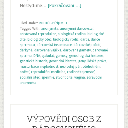
Nestydíme…
[Pokračování …]
Filed Under:
RODIČE-PŘÍJEMCI
Tagged With:
anonymita
,
anonymní dárcovství
,
asistovaná reprodukce
,
biologická rodina
,
biologické
dítě
,
biologický otec
,
biologický rodič
,
dárce
,
dárce
spermatu
,
dárcovská inseminace
,
dárcovské početí
,
dárkyně
,
darovaná vajíčka
,
darované gamety
,
darované
sperma
,
DNA
,
ejakulát
,
gamety
,
genealogická historie
,
genetická historie
,
genetická identita
,
geny
,
lidská práva
,
masturbace
,
neplodnost
,
neplodný pár
,
otěhotnění
,
početí
,
reprodukční medicína
,
rodinné tajemství
,
sociální otec
,
spermie
,
stvořit dítě
,
vagína
,
zdravotní
anamnéza
VÝPOVĚDI OSOB Z