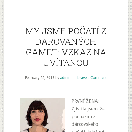
MY JSME POČATÍ Z
DAROVANÝCH
GAMET: VZKAZ NA
UVÍTANOU
February 25, 2019
by
admin
Leave a Comment
PRVNÍ ŽENA:
Zjistila jsem, že
pocházím z
dárcovského
početí, když mi