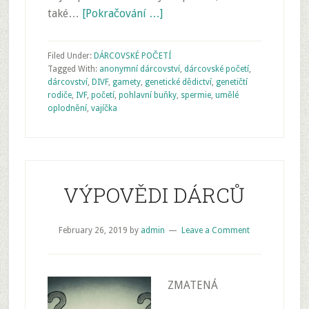
také…
[Pokračování …]
Filed Under:
DÁRCOVSKÉ POČETÍ
Tagged With:
anonymní dárcovství
,
dárcovské početí
,
dárcovství
,
DIVF
,
gamety
,
genetické dědictví
,
genetičtí
rodiče
,
IVF
,
početí
,
pohlavní buňky
,
spermie
,
umělé
oplodnění
,
vajíčka
VÝPOVĚDI DÁRCŮ
February 26, 2019
by
admin
Leave a Comment
ZMATENÁ