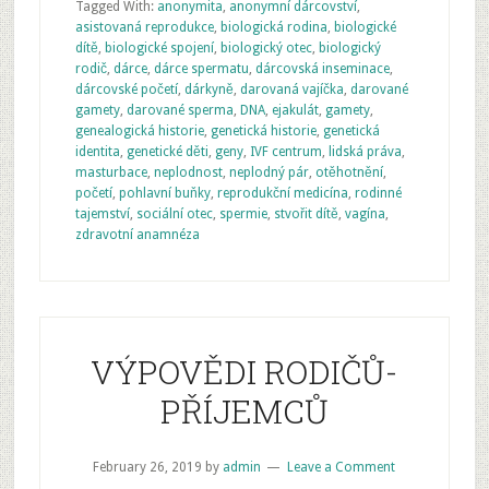
Tagged With:
anonymita
,
anonymní dárcovství
,
asistovaná reprodukce
,
biologická rodina
,
biologické
dítě
,
biologické spojení
,
biologický otec
,
biologický
rodič
,
dárce
,
dárce spermatu
,
dárcovská inseminace
,
dárcovské početí
,
dárkyně
,
darovaná vajíčka
,
darované
gamety
,
darované sperma
,
DNA
,
ejakulát
,
gamety
,
genealogická historie
,
genetická historie
,
genetická
identita
,
genetické děti
,
geny
,
IVF centrum
,
lidská práva
,
masturbace
,
neplodnost
,
neplodný pár
,
otěhotnění
,
početí
,
pohlavní buňky
,
reprodukční medicína
,
rodinné
tajemství
,
sociální otec
,
spermie
,
stvořit dítě
,
vagína
,
zdravotní anamnéza
VÝPOVĚDI RODIČŮ-
PŘÍJEMCŮ
February 26, 2019
by
admin
Leave a Comment