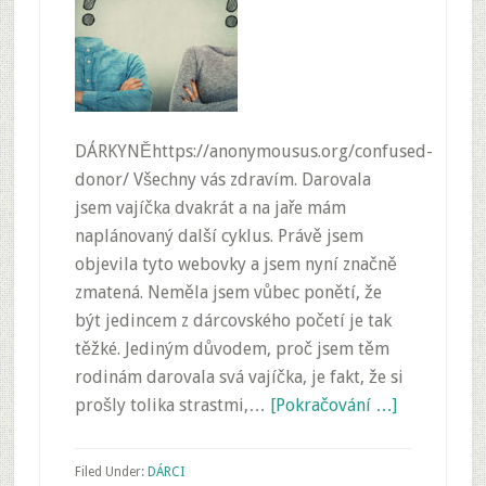
DÁRKYNĚhttps://anonymousus.org/confused-
donor/ Všechny vás zdravím. Darovala
jsem vajíčka dvakrát a na jaře mám
naplánovaný další cyklus. Právě jsem
objevila tyto webovky a jsem nyní značně
zmatená. Neměla jsem vůbec ponětí, že
být jedincem z dárcovského početí je tak
těžké. Jediným důvodem, proč jsem těm
rodinám darovala svá vajíčka, je fakt, že si
prošly tolika strastmi,…
[Pokračování …]
Filed Under:
DÁRCI