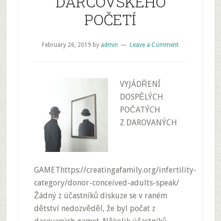
DÁRCOVSKÉHO
POČETÍ
February 26, 2019
by
admin
Leave a Comment
VYJÁDŘENÍ
DOSPĚLÝCH
POČATÝCH
Z DAROVANÝCH
GAMEThttps://creatingafamily.org/infertility-
category/donor-conceived-adults-speak/
Žádný z účastníků diskuze se v raném
dětství nedozvěděl, že byl počat z