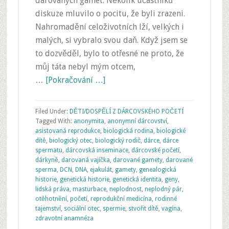
darovaných gamet. Několik účastníků
diskuze mluvilo o pocitu, že byli zrazeni.
Nahromadění celoživotních lží, velkých i
malých, si vybralo svou daň. Když jsem se
to dozvěděl, bylo to otřesné ne proto, že
můj táta nebyl mým otcem,
…
[Pokračování …]
Filed Under:
DĚTI/DOSPĚLÍ Z DÁRCOVSKÉHO POČETÍ
Tagged With:
anonymita
,
anonymní dárcovství
,
asistovaná reprodukce
,
biologická rodina
,
biologické
dítě
,
biologický otec
,
biologický rodič
,
dárce
,
dárce
spermatu
,
dárcovská inseminace
,
dárcovské početí
,
dárkyně
,
darovaná vajíčka
,
darované gamety
,
darované
sperma
,
DCN
,
DNA
,
ejakulát
,
gamety
,
genealogická
historie
,
genetická historie
,
genetická identita
,
geny
,
lidská práva
,
masturbace
,
neplodnost
,
neplodný pár
,
otěhotnění
,
početí
,
reprodukční medicína
,
rodinné
tajemství
,
sociální otec
,
spermie
,
stvořit dítě
,
vagína
,
zdravotní anamnéza